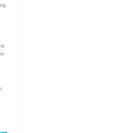
àng
với
úc
u