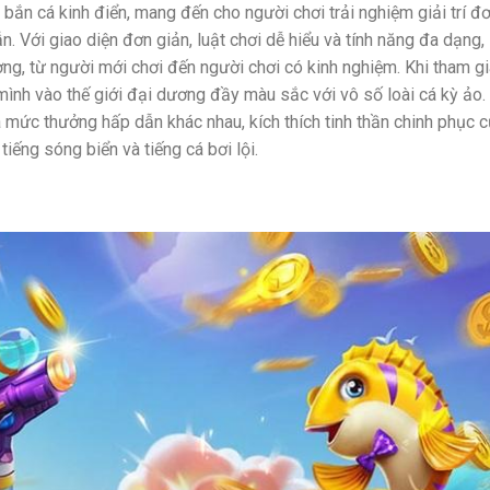
 bắn cá kinh điển, mang đến cho người chơi trải nghiệm giải trí đ
 Với giao diện đơn giản, luật chơi dễ hiểu và tính năng đa dạng,
ng, từ người mới chơi đến người chơi có kinh nghiệm. Khi tham gi
mình vào thế giới đại dương đầy màu sắc với vô số loài cá kỳ ảo.
 mức thưởng hấp dẫn khác nhau, kích thích tinh thần chinh phục 
ếng sóng biển và tiếng cá bơi lội.