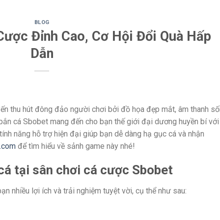
BLOG
Cược Đỉnh Cao, Cơ Hội Đổi Quà Hấp
Dẫn
uyến thu hút đông đảo người chơi bởi đồ họa đẹp mắt, âm thanh s
bắn cá Sbobet mang đến cho bạn thế giới đại dương huyền bí với
ính năng hỗ trợ hiện đại giúp bạn dễ dàng hạ gục cá và nhận
a.com
để tìm hiểu về sảnh game này nhé!
cá tại sân chơi cá cược Sbobet
 nhiều lợi ích và trải nghiệm tuyệt vời, cụ thể như sau: