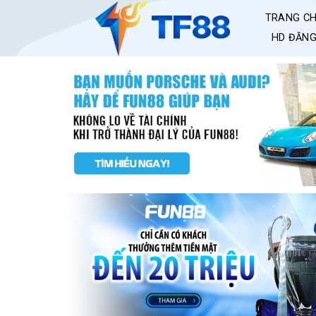
Skip
TRANG C
to
HD ĐĂNG
content