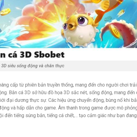
 3D siêu sống động và chân thực
âng cấp từ phiên bản truyền thống, mang đến cho người chơi trải
động. Bắn cá 3D sở hữu đồ họa 3D sắc nét, sống động, mang đến
iới đại dương thực sự. Các hiệu ứng chuyển động, bùng nổ khi bắ
 động và hấp dẫn cho game. Âm thanh trong game được mô phỏn
lội đến tiếng súng bắn, tiếng cá chết,… tạo cảm giác như bạn đang