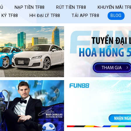
HỦ
NẠP TIỀN TF88
RÚT TIỀN TF88
KHUYẾN MÃI TF
 KÝ TF88
HH ĐẠI LÝ TF88
TẢI APP TF88
BLOG