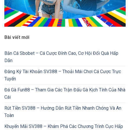
Bài viết mới
Bắn Cá Sbobet – Cá Cược Đỉnh Cao, Cơ Hội Đổi Quà Hấp
Dẫn
Đăng Ký Tài Khoản SV388 – Thoải Mái Chơi Cá Cược Trực
Tuyến
Đá Gà Fun88 – Tham Gia Các Trận Đấu Gà Kịch Tính Của Nhà
Cái
Rút Tiền SV388 – Hướng Dẫn Rút Tiền Nhanh Chóng Và An
Toàn
Khuyến Mãi SV388 – Khám Phá Các Chương Trình Cực Hấp