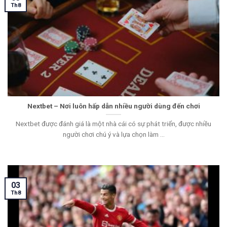
Th8
Nextbet – Nơi luôn hấp dẫn nhiều người dùng đến chơi
Nextbet được đánh giá là một nhà cái có sự phát triển, được nhiều
người chơi chú ý và lựa chọn làm ...
03
Th8