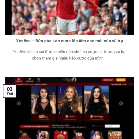
Yes8vn – Đứa các kèo cược lên tầm cao mới của vũ trụ
Yes8vn là nhà cái được nhiều dân chơi cá cược tin tưởng và lựa
chọn tham gia nhiều kèo cược của mình ...
03
Th8