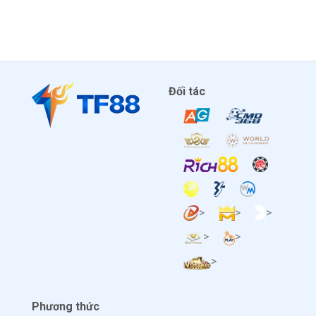
Đối tác
>
>
>
>
>
>
Phương thức