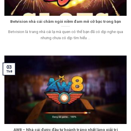
Betvision nhà cái châm ngòi niềm đam mê cờ bạc trong bạn
Betvision là trang nhà cái lạ mà quen có thể bạn đã có dịp nghe qua
nhưng chưa có dịp tìm hiểu ...
03
Th8
AW8 – Nhà cái được đầu tư hoành tráng nhất làng giải trí