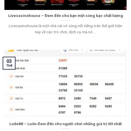
Livecasinohouse – Đem đến cho bạn một sòng bạc chất lượng
Livecasinohouse là một nhà cái vô cùng nổi tiếng trên thế giới hiện
nay về các trò chơi, dịch vụ mà nó ...
03
Th8
Lode88 – Luôn đem đến cho người chơi những giá trị tốt nhất