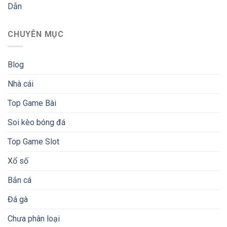
Dẫn
CHUYÊN MỤC
Blog
Nhà cái
Top Game Bài
Soi kèo bóng đá
Top Game Slot
Xổ số
Bắn cá
Đá gà
Chưa phân loại