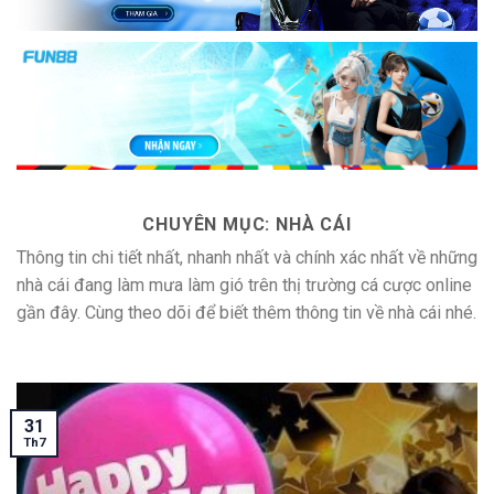
CHUYÊN MỤC:
NHÀ CÁI
Thông tin chi tiết nhất, nhanh nhất và chính xác nhất về những
nhà cái đang làm mưa làm gió trên thị trường cá cược online
gần đây. Cùng theo dõi để biết thêm thông tin về nhà cái nhé.
31
Th7