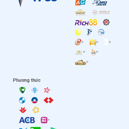
>
>
>
>
>
>
Phương thức
>