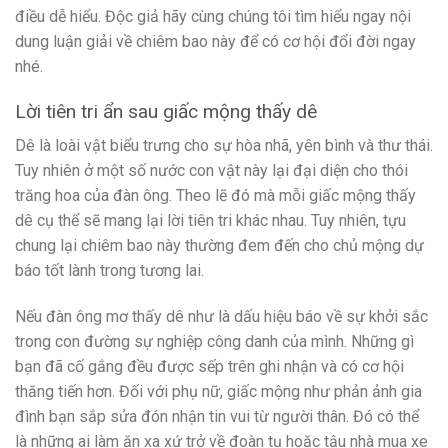
điều dễ hiểu. Độc giả hãy cùng chúng tôi tìm hiểu ngay nội
dung luận giải về chiêm bao này để có cơ hội đổi đời ngay
nhé.
Lời tiên tri ẩn sau giấc mộng thấy dê
Dê là loài vật biểu trưng cho sự hòa nhã, yên bình và thư thái.
Tuy nhiên ở một số nước con vật này lại đại diện cho thói
trăng hoa của đàn ông. Theo lẽ đó mà mỗi giấc mộng thấy
dê cụ thể sẽ mang lại lời tiên tri khác nhau. Tuy nhiên, tựu
chung lại chiêm bao này thường đem đến cho chủ mộng dự
báo tốt lành trong tương lai.
Nếu đàn ông mơ thấy dê như là dấu hiệu báo về sự khởi sắc
trong con đường sự nghiệp công danh của mình. Những gì
bạn đã cố gắng đều được sếp trên ghi nhận và có cơ hội
thăng tiến hơn. Đối với phụ nữ, giấc mộng như phản ảnh gia
đình bạn sắp sửa đón nhận tin vui từ người thân. Đó có thể
là những ai làm ăn xa xứ trở về đoàn tụ hoặc tậu nhà mua xe