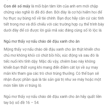
Con dê số mấy
là mối bận tâm lớn của anh em mới chập
chững vào nghề lô đề đỏ đen. Bởi đây là cơ hội hiếm hoi để
họ thực sự bùng nổ về tài chính. Bạn đọc hãy căn cứ các tình
tiết trong mơ và đối chiếu với các trường hợp cụ thể trình bày
dưới đây để có được lời giải mã xác đáng cùng số lô lộc lá.
Ngủ mơ thấy vợ nấu cháo dê đậu xanh cho ăn
Mộng thấy vợ nấu cháo dê đậu xanh cho ăn thật khiến cho
chủ mơ không khỏi có chút bồi hồi, xúc động và sau đó là
tiếc nuối khi tỉnh dậy. Mặc dù vậy, chiêm bao này không
khiến bạn thất vọng khi mang đến điềm cát lợi về sự may
mắn khi tham gia các trò chơi trúng thưởng. Có thể bạn sẽ
nhận được phần quà là tài sản giá trị như xe máy hoặc một
món tiền lớn vì trúng lô.
Ngủ mơ thấy vợ nấu cháo dê đậu xanh cho ăn hãy quất liền
tay bộ số đề 16 – 54.