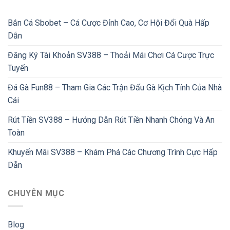
Bắn Cá Sbobet – Cá Cược Đỉnh Cao, Cơ Hội Đổi Quà Hấp
Dẫn
Đăng Ký Tài Khoản SV388 – Thoải Mái Chơi Cá Cược Trực
Tuyến
Đá Gà Fun88 – Tham Gia Các Trận Đấu Gà Kịch Tính Của Nhà
Cái
Rút Tiền SV388 – Hướng Dẫn Rút Tiền Nhanh Chóng Và An
Toàn
Khuyến Mãi SV388 – Khám Phá Các Chương Trình Cực Hấp
Dẫn
CHUYÊN MỤC
Blog