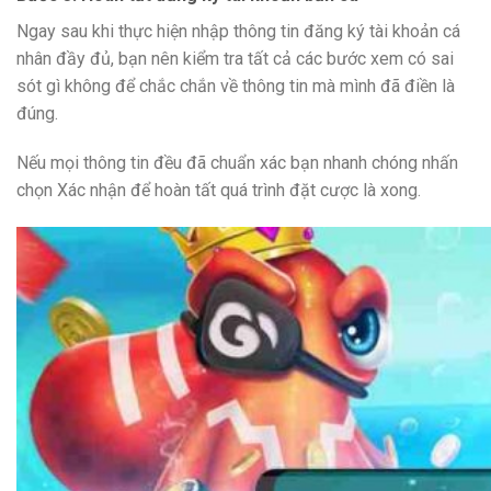
Ngay sau khi thực hiện nhập thông tin đăng ký tài khoản cá
nhân đầy đủ, bạn nên kiểm tra tất cả các bước xem có sai
sót gì không để chắc chắn về thông tin mà mình đã điền là
đúng.
Nếu mọi thông tin đều đã chuẩn xác bạn nhanh chóng nhấn
chọn Xác nhận để hoàn tất quá trình đặt cược là xong.