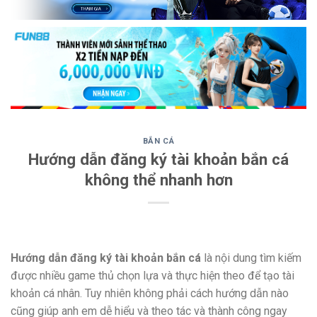
BẮN CÁ
Hướng dẫn đăng ký tài khoản bắn cá
không thể nhanh hơn
Hướng dẫn đăng ký tài khoản bắn cá
là nội dung tìm kiếm
được nhiều game thủ chọn lựa và thực hiện theo để tạo tài
khoản cá nhân. Tuy nhiên không phải cách hướng dẫn nào
cũng giúp anh em dễ hiểu và theo tác và thành công ngay