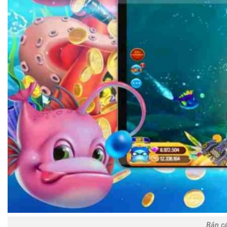
Bắn c