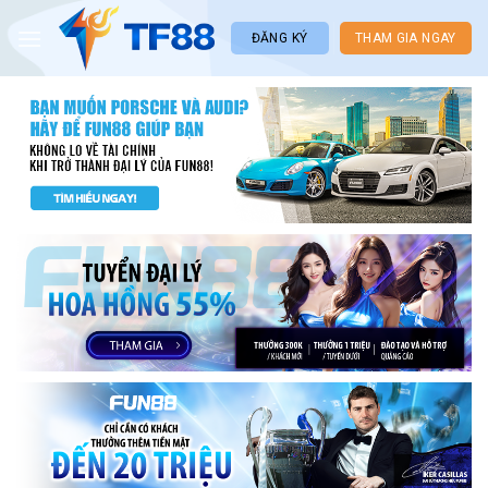
Skip
to
ĐĂNG KÝ
THAM GIA NGAY
content