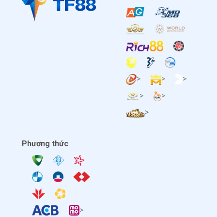
>
>
>
>
>
>
Phương thức
>