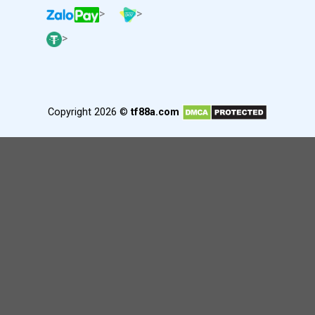
>
>
>
Copyright 2026 ©
tf88a.com