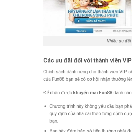
Nhiều ưu đãi 
Các ưu đãi đối với thành viên VIP
Chính sách dành riêng cho thành viên VIP s
của Fun88 bạn sẽ có cơ hội nhận thưởng lê
Để nhận được
khuyến mãi Fun88
dành cho 
Chương trình này không yêu cầu bạn phải
quy định của nhà cái theo từng sảnh cượ
bạn.
Bạn hãy đảm bảo số tiền thưởng phải đượ