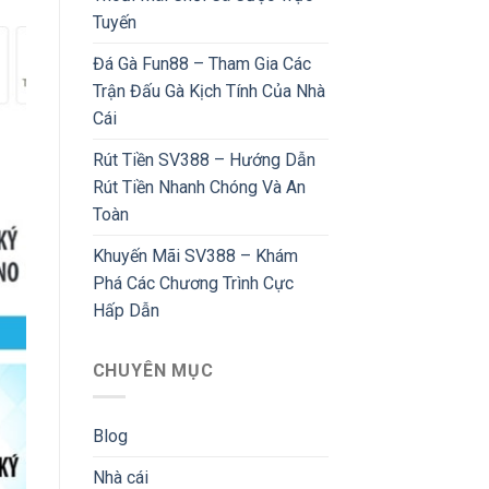
Tuyến
Đá Gà Fun88 – Tham Gia Các
Trận Đấu Gà Kịch Tính Của Nhà
Cái
Rút Tiền SV388 – Hướng Dẫn
Rút Tiền Nhanh Chóng Và An
Toàn
Khuyến Mãi SV388 – Khám
Phá Các Chương Trình Cực
Hấp Dẫn
CHUYÊN MỤC
Blog
Nhà cái