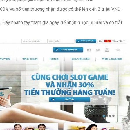
00% và số tiền thưởng nhận được có thể lên đến 2 triệu VNĐ.
. Hãy nhanh tay tham gia ngay để nhận được ưu đãi và có trải