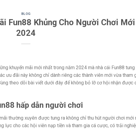
BLOG
ãi Fun88 Khủng Cho Người Chơi Mới
2024
hững khuyến mãi mới nhất trong năm 2024 mà nhà cái Fun88 tung 
ác ưu đãi này không chỉ dành riêng các thành viên mới vừa tham 
Cùng theo dõi bài viết dưới đây để không bỏ lỡ cơ hội nhận được 
un88 hấp dẫn người chơi
 mãi thường xuyên được tung ra không chỉ thu hút người chơi mới
ng lực cho các hội viên nạp tiền và tham gia cá cược, có trải nghi