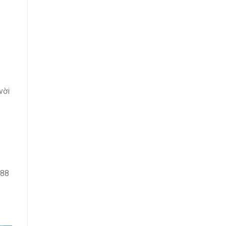
vời
n88