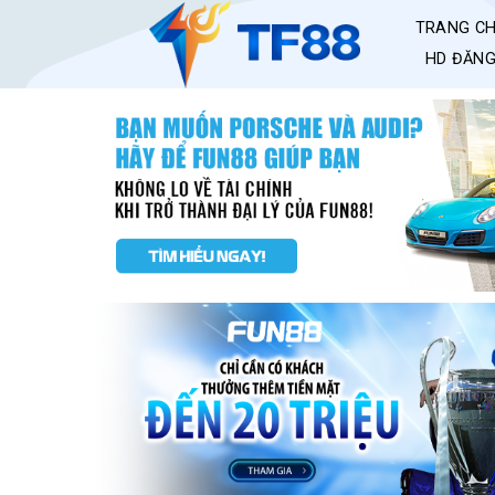
Skip
TRANG C
to
HD ĐĂNG
content