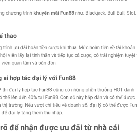
ng chương trình
khuyến mãi Fun88
như: Blackjack, Bull Bull, Slot,
hể thao
trình ưu đãi hoàn tiền cược khi thua. Mức hoàn tiền về tài khoản
i viên lấy lại tinh thần và tiếp tục cá cược, có trải nghiệm tuyệt 
i viên quan tâm và săn đón.
ai hợp tác đại lý với Fun88
IP thì đại lý hợp tác Fun88 cũng có những phần thưởng HOT dành
ó thể lên đến 40% tại Fun88. Con số này hấp dẫn và có thể được
 thị trường. Nếu vượt chỉ tiêu về doanh số, đại lý có thể được Fu
 để đại lý tăng thêm thu nhập.
rõ để nhận được ưu đãi từ nhà cái