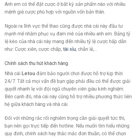
Anh em có thể đặt cược ở bất kỳ sản phẩm nào với nhiều
mệnh giá cược phù hợp với nguồn vốn bản thân.
Ngoài ra lĩnh vực thể thao cũng được nhà cái này đầu tư
mạnh mẽ nhằm phục vụ đam mê của nhiều anh em. Bảng tỷ
lệ kèo của nhà cái này mang đến nhiều tỷ lệ cược hấp dẫn
như: Cược xiên, cược chấp,
tài xỉu
, chẵn lẻ,…
Chính sách thu hút khách hàng
Nhà cái
Letou
đảm bảo người chơi được hỗ trợ kịp thời
24/7. Tất cả mọi vấn đề bạn gặp phải đều có thể được giải
quyết nhanh lẹ với đội ngũ chuyên viên giàu kinh nghiệm.
Bên cạnh đó, nhà cái này cũng hỗ trợ nhiều phương thức liên
hệ giữa khách hàng và nhà cái.
Đối với những rắc rối nghiêm trọng cần giải quyết tức thì,
bạn nên gọi trực tiếp đến hotline. Nếu muốn tìm hiểu những
quy định, chính sách hay thắc mắc đơn thuần, có thể chọn