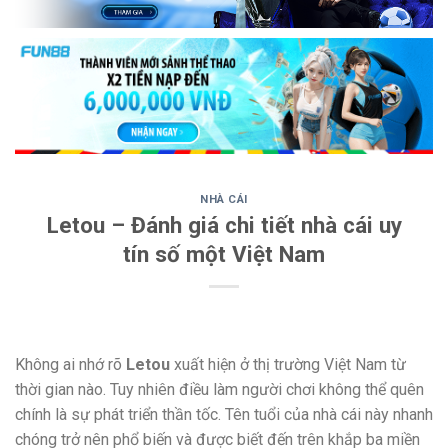
NHÀ CÁI
Letou – Đánh giá chi tiết nhà cái uy
tín số một Việt Nam
Không ai nhớ rõ
Letou
xuất hiện ở thị trường Việt Nam từ
thời gian nào. Tuy nhiên điều làm người chơi không thể quên
chính là sự phát triển thần tốc. Tên tuổi của nhà cái này nhanh
chóng trở nên phổ biến và được biết đến trên khắp ba miền