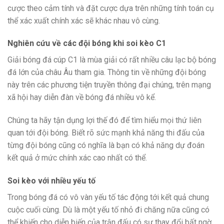
cược theo cảm tính và đặt cược dựa trên những tính toán cụ
thể xác xuất chính xác sẽ khác nhau vô cùng.
Nghiên cứu về các đội bóng khi soi kèo C1
Giải bóng đá cúp C1 là mùa giải có rất nhiều câu lạc bộ bóng
đá lớn của châu Âu tham gia. Thông tin về những đội bóng
này trên các phương tiện truyền thông đại chúng, trên mạng
xã hội hay diễn đàn về bóng đá nhiều vô kể.
Chúng ta hãy tận dụng lợi thế đó để tìm hiểu mọi thứ liên
quan tới đội bóng. Biết rõ sức mạnh khả năng thi đấu của
từng đội bóng cũng có nghĩa là bạn có khả năng dự đoán
kết quả ở mức chính xác cao nhất có thể.
Soi kèo với nhiều yếu tố
Trong bóng đá có vô vàn yếu tố tác động tới kết quả chung
cuộc cuối cùng. Dù là một yếu tố nhỏ đi chăng nữa cũng có
thể khiến cho diễn biến của trận đấu có sự thay đổi bất ngờ.