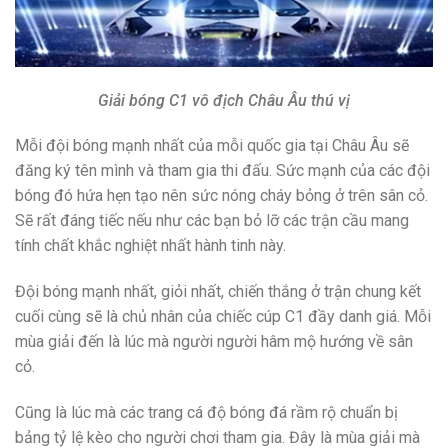
Giải bóng C1 vô địch Châu Âu thú vị
Mỗi đội bóng mạnh nhất của mỗi quốc gia tại Châu Âu sẽ
đăng ký tên mình và tham gia thi đấu. Sức mạnh của các đội
bóng đó hứa hẹn tạo nên sức nóng cháy bỏng ở trên sân cỏ.
Sẽ rất đáng tiếc nếu như các bạn bỏ lỡ các trận cầu mang
tính chất khắc nghiệt nhất hành tinh này.
Đội bóng mạnh nhất, giỏi nhất, chiến thắng ở trận chung kết
cuối cùng sẽ là chủ nhân của chiếc cúp C1 đầy danh giá. Mỗi
mùa giải đến là lúc mà người người hâm mộ hướng về sân
cỏ.
Cũng là lúc mà các trang cá độ bóng đá rầm rộ chuẩn bị
bảng tỷ lệ kèo cho người chơi tham gia. Đây là mùa giải mà