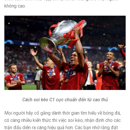
không cao.
Cách soi kèo C1 cực chuẩn đến từ cao thủ
Mọi người hãy cố gắng dành thời gian tìm hiểu về bóng đá,
có càng nhiều kiến thức thì việc soi kèo, nhận định cho các
trận đấu diễn ra càng hiệu quả hơn. Các bạn nhớ rằng đặt