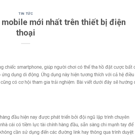
TIN TỨC
mobile mới nhất trên thiết bị điện
thoại
 chiếc smartphone, giúp người chơi có thể tha hồ đặt cược bất 
 ứng dụng di động. Ứng dụng này hiện tương thích với cả hệ điều
 cũng có cơ hội tham gia trải nghiệm. Bài viết dưới đây sẽ hướng
àng đầu hiện nay được phát triển bởi đội ngũ lập trình chuyên
nhà cái có tiềm lực tài chính hàng đầu, sẵn sàng chi mạnh tay để
không cần sử dụng đến các đường link hay thông qua trình duyệt