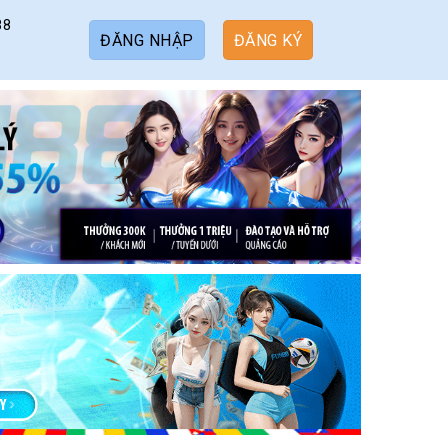
88
ĐĂNG NHẬP
ĐĂNG KÝ