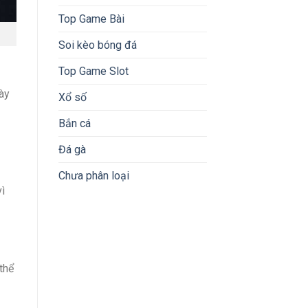
Top Game Bài
Soi kèo bóng đá
Top Game Slot
ày
Xổ số
Bắn cá
Đá gà
Chưa phân loại
ì
thể