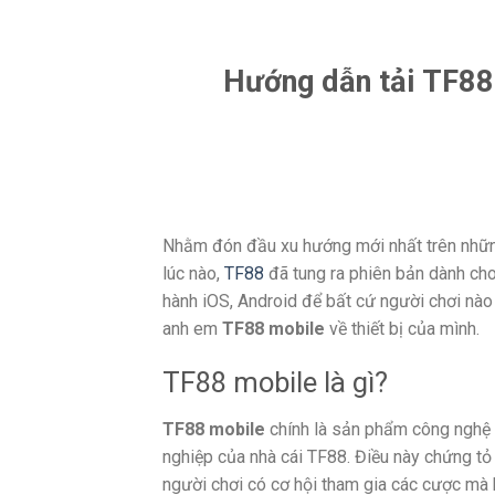
Hướng dẫn tải TF88 
Nhằm đón đầu xu hướng mới nhất trên những
lúc nào,
TF88
đã tung ra phiên bản dành cho
hành iOS, Android để bất cứ người chơi nào
anh em
TF88 mobile
về thiết bị của mình.
TF88 mobile là gì?
TF88 mobile
chính là sản phẩm công nghệ h
nghiệp của nhà cái TF88. Điều này chứng tỏ 
người chơi có cơ hội tham gia các cược mà 