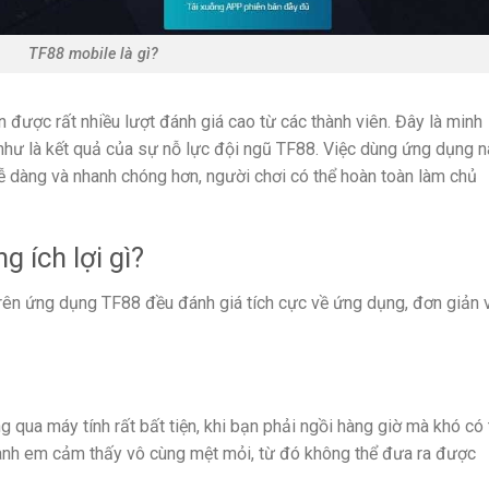
TF88 mobile là gì?
 được rất nhiều lượt đánh giá cao từ các thành viên. Đây là minh
như là kết quả của sự nỗ lực đội ngũ TF88. Việc dùng ứng dụng n
ễ dàng và nhanh chóng hơn, người chơi có thể hoàn toàn làm chủ
 ích lợi gì?
trên ứng dụng TF88 đều đánh giá tích cực về ứng dụng, đơn giản v
g qua máy tính rất bất tiện, khi bạn phải ngồi hàng giờ mà khó có 
o anh em cảm thấy vô cùng mệt mỏi, từ đó không thể đưa ra được