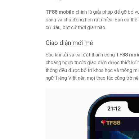
TF88 mobile
chính là giải pháp để gỡ bỏ v
dàng và chủ động hơn rất nhiều. Bạn có thể
cứ đâu, bất cứ thời gian nào.
Giao diện mới mẻ
Sau khi tải và cài đặt thành công
TF88 mob
choáng ngợp trước giao diện được thiết kế 
thống đều được bố trí khoa học và thông m
ngữ Tiếng Việt nên mọi thao tác cũng trở n