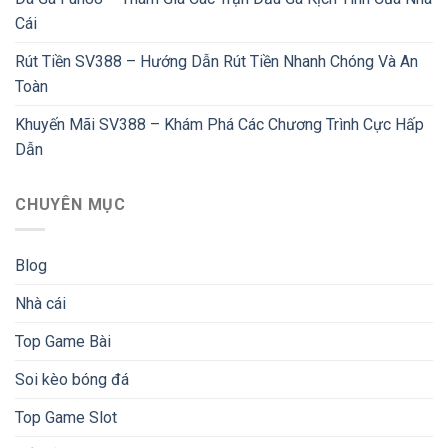
Cái
Rút Tiền SV388 – Hướng Dẫn Rút Tiền Nhanh Chóng Và An
Toàn
Khuyến Mãi SV388 – Khám Phá Các Chương Trình Cực Hấp
Dẫn
CHUYÊN MỤC
Blog
Nhà cái
Top Game Bài
Soi kèo bóng đá
Top Game Slot