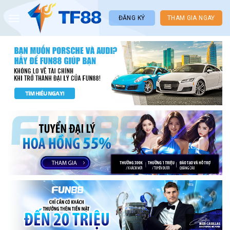
Skip
to
ĐĂNG KÝ
THAM GIA NGAY
content