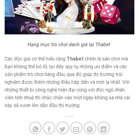
Hạng mục trò chơi danh giá tại Thabet
Các độc giả có thể hiểu rằng
Thabet
chính là sân chơi mà
bạn không thể bỏ lỡ, tại đây quy tụ những ưu điểm và các
sản phẩm trò chơi hàng đầu, qua đó giúp thị trường trải
nghiệm được thêm những điều hấp dẫn và mới lạ nhất. Với
những thiết bị công nghệ hiện đại cùng với độc ngũ nhân
viên tinh nhuệ thì chắc chắn vào một ngày không xa nhà cái
này sẽ vươn lên dẫn đầu thị trường.