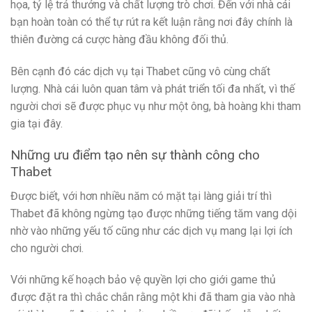
họa, tỷ lệ trả thưởng và chất lượng trò chơi. Đến với nhà cái
bạn hoàn toàn có thể tự rút ra kết luận rằng nơi đây chính là
thiên đường cá cược hàng đầu không đối thủ.
Bên cạnh đó các dịch vụ tại
Thabet
cũng vô cùng chất
lượng. Nhà cái luôn quan tâm và phát triển tối đa nhất, vì thế
người chơi sẽ được phục vụ như một ông, bà hoàng khi tham
gia tại đây.
Những ưu điểm tạo nên sự thành công cho
Thabet
Được biết, với hơn nhiều năm có mặt tại làng giải trí thì
Thabet
đã
không ngừng tạo được những tiếng tăm vang dội
nhờ vào những yếu tố cũng như các dịch vụ mang lại lợi ích
cho người chơi.
Với những kế hoạch bảo vệ quyền lợi cho giới game thủ
được đặt ra thì chắc chắn rằng một khi đã tham gia vào nhà