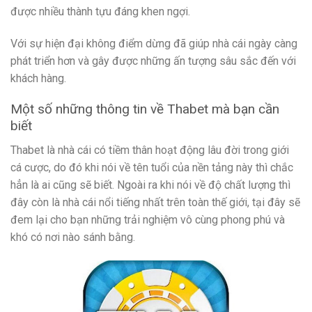
được nhiều thành tựu đáng khen ngợi.
Với sự hiện đại không điểm dừng đã giúp nhà cái ngày càng
phát triển hơn và gây được những ấn tượng sâu sắc đến với
khách hàng.
Một số những thông tin về Thabet mà bạn cần
biết
Thabet
là nhà cái có tiềm thân hoạt động lâu đời trong giới
cá cược, do đó khi nói về tên tuổi của nền tảng này thì chắc
hẳn là ai cũng sẽ biết. Ngoài ra khi nói về độ chất lượng thì
đây còn là nhà cái nổi tiếng nhất trên toàn thế giới, tại đây sẽ
đem lại cho bạn những trải nghiệm vô cùng phong phú và
khó có nơi nào sánh bằng.