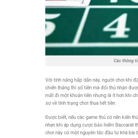
Các thông ti
Với tính năng hấp dẫn này, người chơi khi 
chiến thắng thì số tiền mà đối thủ nhận đượ
mất đi một khoản tiền nhưng là ít hơn khi 
sợ về tình trạng chơi thua hết tiền.
Được biết, nếu các game thủ có nền kiến th
nhẹn khi áp dụng cược bảo hiểm Baccarat thì
chơi này có một nguyên tắc đầu tư khá bài