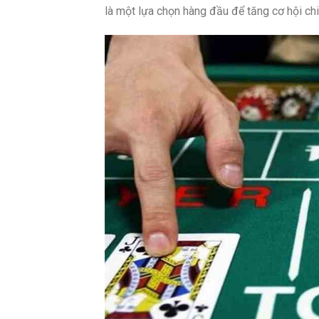
là một lựa chọn hàng đầu để tăng cơ hội chi