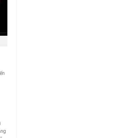
iến
ì
ắng