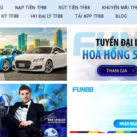
HỦ
NẠP TIỀN TF88
RÚT TIỀN TF88
KHUYẾN MÃI TF
 KÝ TF88
HH ĐẠI LÝ TF88
TẢI APP TF88
BLOG