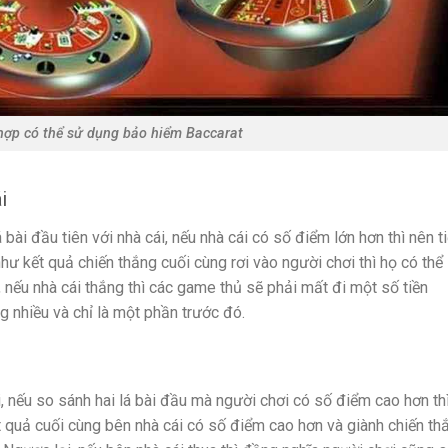
hợp có thể sử dụng bảo hiểm Baccarat
i
ài đầu tiên với nhà cái, nếu nhà cái có số điểm lớn hơn thì nên t
hư kết quả chiến thắng cuối cùng rơi vào người chơi thì họ có thể
, nếu nhà cái thắng thì các game thủ sẽ phải mất đi một số tiền
 nhiều và chỉ là một phần trước đó.
 nếu so sánh hai lá bài đầu mà người chơi có số điểm cao hơn th
 quả cuối cùng bên nhà cái có số điểm cao hơn và giành chiến th