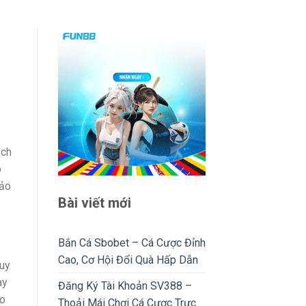
ịch
o
bảo
Bài viết mới
Bắn Cá Sbobet – Cá Cược Đỉnh
Cao, Cơ Hội Đổi Quà Hấp Dẫn
Tuy
ày
Đăng Ký Tài Khoản SV388 –
ho
Thoải Mái Chơi Cá Cược Trực