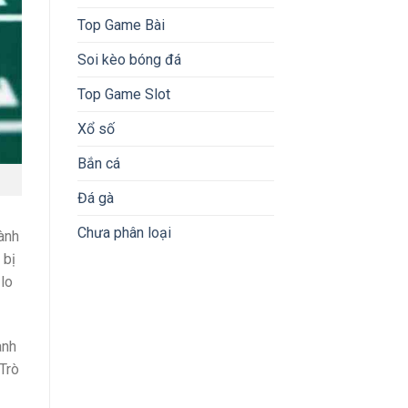
Top Game Bài
Soi kèo bóng đá
Top Game Slot
Xổ số
Bắn cá
Đá gà
Chưa phân loại
ành
 bị
lo
anh
Trò